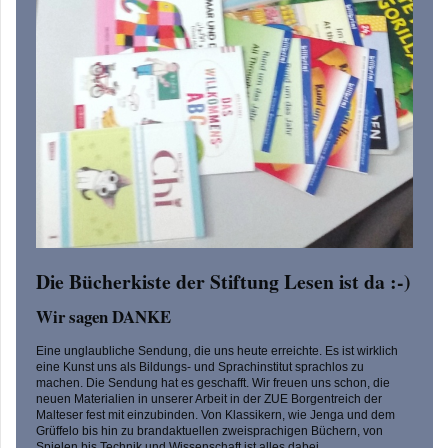
Die Bücherkiste der Stiftung Lesen ist da :-)
Wir sagen DANKE
Eine unglaubliche Sendung, die uns heute erreichte. Es ist wirklich
eine Kunst uns als Bildungs- und Sprachinstitut sprachlos zu
machen. Die Sendung hat es geschafft. Wir freuen uns schon, die
neuen Materialien in unserer Arbeit in der ZUE Borgentreich der
Malteser fest mit einzubinden. Von Klassikern, wie Jenga und dem
Grüffelo bis hin zu brandaktuellen zweisprachigen Büchern, von
Spielen bis Technik und Wissenschaft ist alles dabei.