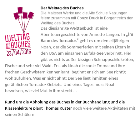
Der Welttag des Buches
Die Malteser Werke und die Alte Schule Natzungen
feiern zusammen mit Conze Druck in Borgentreich den
Welttag des Buches.
Das diesjährige Welttagbuch ist eine
Abenteuergeschichte von Annette Langen. In
„Im
Bann des Tornados“
geht es um den elfjährigen
Noah, der die Sommerferien mit seinen Eltern in
den USA am einsamen Eufala-See verbringt. Hier
gibt es nichts außer bissigen Schnappschildkröten,
Fische und sehr viel Wald. Erst als Noah die coole Emma und ihre
frechen Geschwistern kennenlernt, beginnt er sich am See richtig
wohlzufühlen. Was er nicht ahnt: Der See liegt inmitten eines
gefährlichen Tornado- Gebiets. Und eines Tages muss Noah
beweisen, wie viel Mut in ihm steckt …
Rund um die Abholung des Buches in der Buchhandlung und die
Klassenlektüre plant Thomas Küster
noch viele weitere Aktivitäten mit
seinen Schülern.