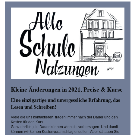
Kleine Änderungen in 2021, Preise & Kurse
Eine einzigartige und unvergessliche Erfahrung, das
Lesen und Schreiben!
Viele die uns kontaktieren, fragen immer nach der Dauer und den
Kosten für den Kurs.
Ganz ehrlich, die Dauer können wir nicht vorhersagen. Und damit
können wir keinen Kostenvoranschlag erstellen. Aber schauen Sie